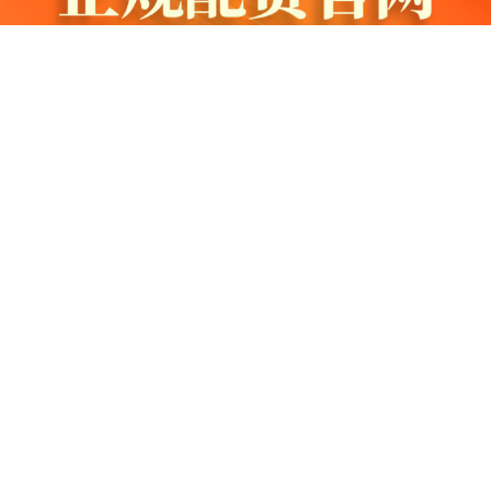
国债指数
229.69
+0.10
+0.04%
推荐资讯
第五届“湾区杯”中国围棋大棋士赛在深圳宝安落幕
欧元兑美元跌至7周低点1.1649
配资头条官网 中绿电: 天津中绿电投资股份有限公司2025年面向
期指IC0
7877.80
+164.40
+2.13%
专业投资者公开发行碳中和绿色公司债券（第一期）发行公告
《红死魔的面具》拍电影 米奇·麦迪森商谈主演