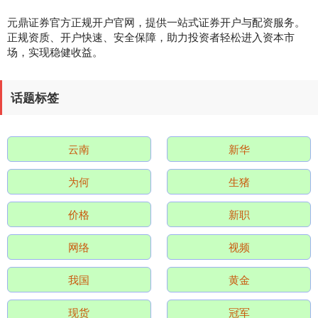
深证成指
14311.01
+200.89
+1.42%
元鼎证券官方正规开户官网，提供一站式证券开户与配资服务。
正规资质、开户快速、安全保障，助力投资者轻松进入资本市
场，实现稳健收益。
话题标签
云南
新华
沪深300
4694.44
+43.13
+0.93%
为何
生猪
价格
新职
网络
视频
我国
黄金
北证50
1134.24
+11.37
+1.01%
现货
冠军