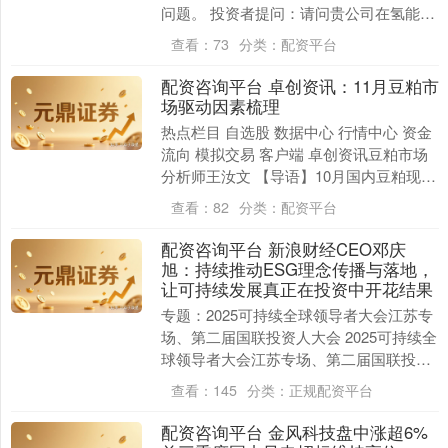
问题。 投资者提问：请问贵公司在氢能源
和军工领域有布局吗？ 冰山冷热回复：
查看：
73
分类：
配资平台
氢....
配资咨询平台 卓创资讯：11月豆粕市
场驱动因素梳理
热点栏目 自选股 数据中心 行情中心 资金
流向 模拟交易 客户端 卓创资讯豆粕市场
分析师王汝文 【导语】10月国内豆粕现货
价格重心环比小幅下移，符合上月预判。
查看：
82
分类：
配资平台
1....
配资咨询平台 新浪财经CEO邓庆
旭：持续推动ESG理念传播与落地，
让可持续发展真正在投资中开花结果
专题：2025可持续全球领导者大会江苏专
场、第二届国联投资人大会 2025可持续全
球领导者大会江苏专场、第二届国联投资
人大会于2025年11月6日在无锡举行，
查看：
145
分类：
正规配资平台
主....
配资咨询平台 金风科技盘中涨超6%