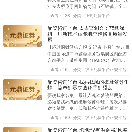
江特大桥位于四川省简阳市石钟镇，全长
1252米。建设团队突破主拱提升合龙、主
查看：
136
分类：
正规配资平台
梁张拉....
配资咨询平台 太古官剑文：75载深
耕，用新技术赋能航空维修高质量发
展
深证成指
14311.01
+200.89
+1.42%
【环球网财经综合报道 记者 心月】第八届
中国国际进口博览会服务贸易展区内配资
咨询平台，港机集团（HAECO）占地面
积53.73平方米互动展台人气十足。75周年
查看：
154
分类：
线上配资平台正规平台
主....
配资咨询平台 我妈私藏的椒麻紫苏牛
蛙，简单到零失败还香到舔盘
要说我家饭桌上最让人魂牵梦绕的硬菜，
必须是我妈做的椒麻紫苏牛蛙！每次只要
沪深300
4694.44
+43.13
+0.93%
这道菜端上桌，我和我爸准得抢着吃，连
汤汁都要拌三碗米饭，妥妥的“米饭杀
查看：
169
分类：
线上配资平台正规平台
手”。这可是我妈压....
配资咨询平台 泡泡玛特“智商税”风波