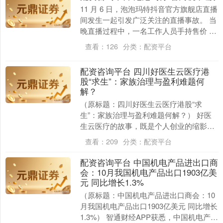
11 月 6 日，泡泡玛特抖音官方旗舰店直播
间发生一起引发广泛关注的直播事故。 当
晚直播过程中，一名工作人员手持售价 79
元的 DIMOO 挂链盲盒，脱口而出....
查看：
126
分类：
配资平台
北证50
1134.24
+11.37
+1.01%
配资咨询平台 四川好医生云医疗港
股“求生”：家族治理与盈利难题何
解？
（原标题：四川好医生云医疗港股“求
生”：家族治理与盈利难题何解？） 好医
生云医疗的故事，既是个人创业的缩影，
也是中国基层医疗数字化进程的挑战。 近
查看：
209
分类：
配资平台
日，四川好医生....
创业板指
3563.12
+47.56
+1.35%
配资咨询平台 中国机电产品进出口商
会：10月我国机电产品出口1903亿美
元 同比增长1.3%
（原标题：中国机电产品进出口商会：10
月我国机电产品出口1903亿美元 同比增长
1.3%） 智通财经APP获悉，中国机电产品