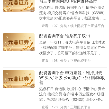
前三季度国内风电招标维持高位
热点栏目 自选股 数据中心 行情中心 资金
流向 模拟交易 客户端 金风科技（02208）
盘中涨超6%配资咨询平台，截至发稿，股
价上涨4.99%，现报14.30港....
查看：
107
分类：
线上配资平台正规平台
配资咨询平台 谁杀死了双11
又是一年双11，各大电商平台依旧准时送
上战报配资咨询平台，但街头巷尾的广告
横幅少了，公司楼下的快递堆不见了，朋
友们热议剁手战果的喧嚣也淡去了。 第17
查看：
198
分类：
正规配资平台
个双11，....
配资咨询平台 申万宏源：维持贝壳-
W“买入”评级 公司新兴业务利润率改
善
热点栏目 自选股 数据中心 行情中心 资金
流向 模拟交易 客户端 申万宏源发布研报
称，考虑到贝壳-W（02423）经纪业务市
占率持续提升，家装家居、房屋租赁业
查看：
178
分类：
正规配资平台