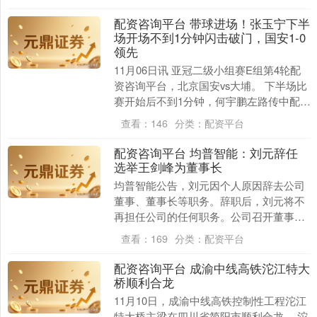
务....
配资咨询平台 带球进场！张玉宁下半
场开场不到1分钟闪击破门，国安1-0
领先
11月06日讯 亚冠二级小组赛E组第4轮配
资咨询平台，北京国安vs大埔。 下半场比
赛开始后不到1分钟，何宇鹏左路传中配资
咨询平台，张玉宁抢点破门，国安1-0领
查看：
146
分类：
配资平台
先....
配资咨询平台 均普智能：刘元辞任
选举王剑峰为董事长
均普智能公告，刘元因个人原因辞去公司
董事、董事长等职务。辞职后，刘元将不
再担任公司的任何职务。公司召开董事会
会议配资咨询平台，同意选举董事王剑峰
查看：
169
分类：
配资平台
为第二届董事会董....
配资咨询平台 成渝中线高铁沱江特大
上证综指
3940.04
+39.68
+1.02%
桥顺利合龙
11月10日，成渝中线高铁控制性工程沱江
特大桥主梁在四川省简阳市顺利合龙。 沱