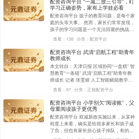
配资咨询平台 “一减二放三引导”，盯
学习正确姿势，家有上学娃必看
配资咨询平台 孩子的教育问题，是每个家
庭的头等大事。 然而，家长们常常发现，
孩子的学习问题是一个无法回避的挑战。
无论是缺乏认真听讲的态度，还是偏科、
查看：
138
分类：
配资平台
潦草的作业及....
配资咨询平台 武清“启航工程”助青年
教师成长
本文转自：天津日报 区域协同“一盘棋” 智
慧教育“一条链” 武清“启航工程”助青年教
师成长 记者 张雯婧 人工智能赋能教学变
革，“通武廊”教育协同发展迈出实质性....
查看：
97
分类：
正规配资平台
配资咨询平台 小学别欠“阅读账”，父
母重阅读孩子更优秀
配资咨询平台 双减新政实施以来，从某种
程度上来看，确实是给很多家长和孩子减
了负，但也有家长担心孩子掉队，有的让
孩子多刷题，有的给孩子多报班。 这些家