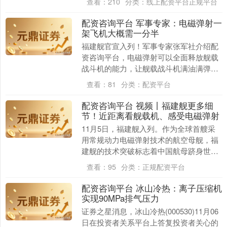
查看：
210
分类：
线上配资平台正规平台
长以为让孩子....
配资咨询平台 军事专家：电磁弹射一
架飞机大概需一分半
福建舰官宣入列！军事专家张军社介绍配
资咨询平台，电磁弹射可以全面释放舰载
战斗机的能力，让舰载战斗机满油满弹起
飞，航程更远、火力更强。电磁弹射系统
查看：
81
分类：
配资平台
弹射一架飞机大概....
配资咨询平台 视频丨福建舰更多细
节！近距离看舰载机、感受电磁弹射
11月5日，福建舰入列。作为全球首艘采
用常规动力电磁弹射技术的航空母舰，福
建舰的技术突破标志着中国航母跻身世界
前列。 很多网友都说没看够！这段视频带
查看：
95
分类：
正规配资平台
你登上福建舰....
配资咨询平台 冰山冷热：离子压缩机
实现90MPa排气压力
证券之星消息，冰山冷热(000530)11月06
日在投资者关系平台上答复投资者关心的