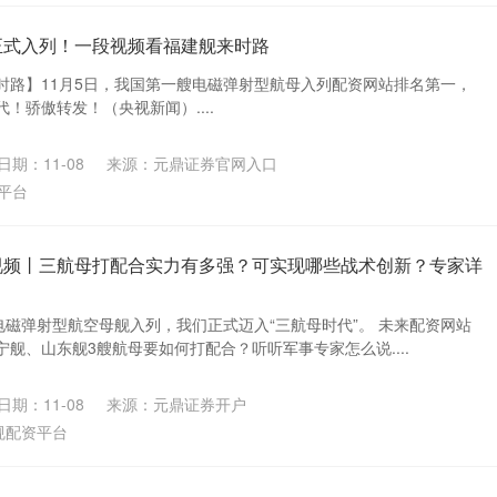
正式入列！一段视频看福建舰来时路
时路】11月5日，我国第一艘电磁弹射型航母入列配资网站排名第一，
！骄傲转发！（央视新闻）....
日期：11-08
来源：元鼎证券官网入口
平台
视频丨三航母打配合实力有多强？可实现哪些战术创新？专家详
电磁弹射型航空母舰入列，我们正式迈入“三航母时代”。 未来配资网站
舰、山东舰3艘航母要如何打配合？听听军事专家怎么说....
日期：11-08
来源：元鼎证券开户
规配资平台