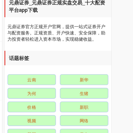
元鼎证券_元鼎证券正规实盘交易_十大配资
平台app下载
深证成指
14110.12
-34.08
-0.24%
元鼎证券官方正规开户官网，提供一站式证券开户
与配资服务。正规资质、开户快速、安全保障，助
力投资者轻松进入资本市场，实现稳健收益。
话题标签
云南
新华
沪深300
4651.31
-6.85
-0.15%
为何
生猪
价格
新职
视频
网络