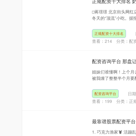
正规配资十大排名 
□蒋璟璟 北京街头网
冬天的“顶流”小吃。据报
正规配资十大排名
查看：
214
分类：
配
配资咨询平台 那盘
姐妹们谁懂啊！上个月
被我缠了整整半个月要配
日期
配资咨询平台
查看：
199
分类：
正
最靠谱股票配资平台
1. 巧克力渔家🦞 活