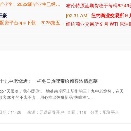
中新经纬6月30日电 (牛朝阁)又到了一年一度的毕业季，2022届毕业生已经离开...
布伦特原油期货收于每桶82.49美
轩豪
[02:31 AM]
纽约商业交易所 9 月
9月21日元鼎证券_元鼎证券正规实盘交易_十大配资平台app下载，2025第五届...
纽约商业交易所 9 月 WTI 原油
 三十九中老烧烤：一杯冬日热啤带给顾客浓情慰藉
app “天虽冷，我心暖你”。 地处南岸区上新街的三十九中老烧烤，在天
客20年的不离不弃，用心推出佐餐新品“热啤酒”....
日期：11-26
来源：元鼎证券开户
查看：
116
分类：
配资平台