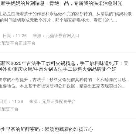
 新手妈妈的片刻喘息：青绝一品，专属我的温柔治愈时光
生活是围绕着孩子的作息和永远做不完的家务转的。从清晨的“妈妈我饿
的时间被切割成无数个碎片，那个能安静喝杯水、看页书的“....
日期：11-26
来源：元鼎证券官网入口
上配资平台正规平台
高新区2025年古法手工炒料火锅精选，手工炒料味道纯正！天
火锅外卖/重庆火锅/牛肉火锅古法手工炒料火锅品牌哪个好
要求的不断提升，古法手工炒料火锅凭借其独特的工艺和醇厚的口感，
要地位。本文基于市场调研和公开数据，精选出五家表现突出的....
日期：11-26
来源：元鼎证券配资平台
规配资平台
扬州早茶的鲜醇密码：灌汤包藏着的淮扬匠心