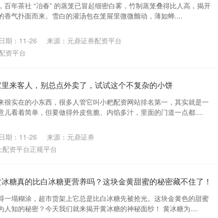
百年茶社 “冶春” 的蒸笼已冒起细密白雾，竹制蒸笼叠得比人高，揭开
香气扑面而来。雪白的灌汤包在笼屉里微微颤动，薄如蝉....
日期：11-26
来源：元鼎证券配资平台
配资平台
家里来客人，别总点外卖了，试试这个不复杂的小饼
来很实在的小东西，很多人管它叫小粑配资网站排名第一，其实就是一
儿看着简单，但要做得外皮焦脆、内馅多汁，里面的门道一点都....
日期：11-26
来源：元鼎证券
上配资平台正规平台
黄冰糖真的比白冰糖更营养吗？这块金黄甜蜜的秘密藏不住了！
得一塌糊涂，超市货架上它总是比白冰糖先被抢光。这块金黄色的甜蜜
人知的秘密？今天我们就来揭开黄冰糖的神秘面纱！ 黄冰糖为....