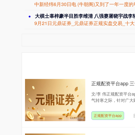
大棋士辜梓豪半目胜李维清 八强赛屠晓宇战李
正规配资平台app
文/李 伟正规配资平台
气转寒之际，针对广大顾
正规配资平台app