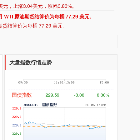
元，上涨3.04美元，涨幅3.83%。
 WTI 原油期货结算价为每桶 77.29 美元。
期货结算价为每桶 77.29 美元。
基金指数
7229.80
-1.63
-0.02%
大盘指数行情走势
国债指数
229.59
-0.00
0.00%