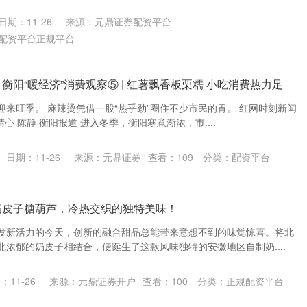
日期：11-26
来源：元鼎证券配资平台
配资平台正规平台
衡阳“暖经济”消费观察⑤ | 红薯飘香板栗糯 小吃消费热力足
来旺季。 麻辣烫凭借一股“热乎劲”圈住不少市民的胃。 红网时刻新闻
晴心 陈静 衡阳报道 进入冬季，衡阳寒意渐浓，市....
日期：11-26
来源：元鼎证券
查看：
109
分类：
配资平台
奶皮子糖葫芦，冷热交织的独特美味！
发新活力的今天，创新的融合甜品总能带来意想不到的味觉惊喜。将北
浓郁的奶皮子相结合，便诞生了这款风味独特的安徽地区自制奶....
：11-26
来源：元鼎证券开户
查看：
100
分类：
正规配资平台