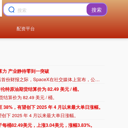
搜索
配资平台
北证50
1122.88
+3.42
+0.30%
算力 产业静待零到一突破
当地时间8月5日，在交出上市后首份财报之际，SpaceX在社交媒体上宣布，公司正与英伟达合作，共同开发设计Starmind AI1卫星计算载荷，每颗Starmind卫星都将搭载英伟达Rubin GPU和Vera CPU，实现数据中心级太空计算能力。英伟达也在社交媒体上确认了这项合作并表示：“AI基础设施的下一个篇章，正迈向AI计算从未涉足的疆域。”
伦特原油期货结算价为 82.49 美元 / 桶。
算价为 82.49 美元 / 桶。
38%，有望创下 2025 年 4 月以来最大单日涨幅。
创业板指
3515.56
-19.58
-0.55%
创下 2025 年 4 月以来最大单日涨幅。
桶82.49美元，上涨3.04美元，涨幅3.83%。