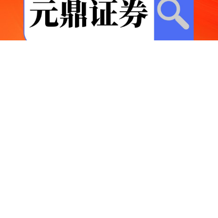
基金指数
7236.70
+6.90
+0.10%
国债指数
229.64
+0.05
+0.02%
推荐资讯
第五届“湾区杯”中国围棋大棋士赛在深圳宝安落幕
欧元兑美元跌至7周低点1.1649