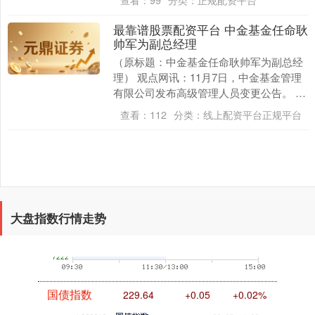
查看：
99
分类：
正规配资平台
唐嫣新剧《爱情....
创业板指
最靠谱股票配资平台 中金基金任命耿
3577.20
+61.64
+1.75%
帅军为副总经理
（原标题：中金基金任命耿帅军为副总经
理） 观点网讯：11月7日，中金基金管理
有限公司发布高级管理人员变更公告。 公
告显示，该公司新任副总经理为耿帅军，
查看：
112
分类：
线上配资平台正规平台
任职日期为....
基金指数
7236.70
+6.90
+0.10%
大盘指数行情走势