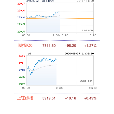
国债指数
229.64
+0.05
+0.02%
期指IC0
7811.60
+98.20
+1.27%
上证综指
3919.51
+19.16
+0.49%